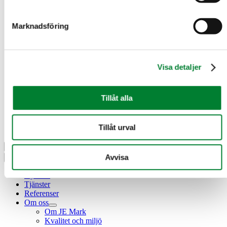
Telefon
Meddelande
*
Marknadsföring
Visa detaljer
Tillåt alla
Meddelande
CAPTCHA
Tillåt urval
Avvisa
×
Nyheter
Tjänster
Referenser
Om oss
Om JE Mark
Kvalitet och miljö