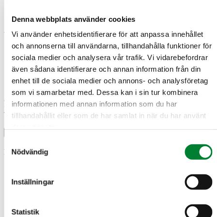
LinkedIn
Denna webbplats använder cookies
Instagram
Vi använder enhetsidentifierare för att anpassa innehållet
och annonserna till användarna, tillhandahålla funktioner för
sociala medier och analysera vår trafik. Vi vidarebefordrar
även sådana identifierare och annan information från din
enhet till de sociala medier och annons- och analysföretag
som vi samarbetar med. Dessa kan i sin tur kombinera
© 2026 J E Eriksson Mark & Anläggningsteknik AB.
informationen med annan information som du har
Integritetspolicy
.
Tillgänglighet
tillhandahållit eller som de har samlat in när du har använt
deras tjänster.
Samtyckesval
Nödvändig
Maila
Namn
*
Namn
Inställningar
E-post
*
E-post
Telefon
Statistik