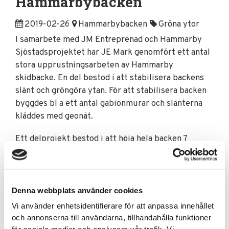
Hammarbybacken
2019-02-26
Hammarbybacken
Gröna ytor
I samarbete med JM Entreprenad och Hammarby
Sjöstadsprojektet har JE Mark genomfört ett antal
stora upprustningsarbeten av Hammarby
skidbacke. En del bestod i att stabilisera backens
slänt och gröngöra ytan. För att stabilisera backen
byggdes bl a ett antal gabionmurar och slänterna
kläddes med geonät.
Ett delprojekt bestod i att höja hela backen 7
meter. För detta behövdes stora mängder med
fyllnadsmassor. Dessa massor fanns på nära håll,
nämligen från byggandet av bostäder i Hammarby
Sjöstad.
Denna webbplats använder cookies
Vi använder enhetsidentifierare för att anpassa innehållet
Sista delprojektet var att iordningställa
och annonserna till användarna, tillhandahålla funktioner
entréområdet till anläggningen. Där satte vi upp