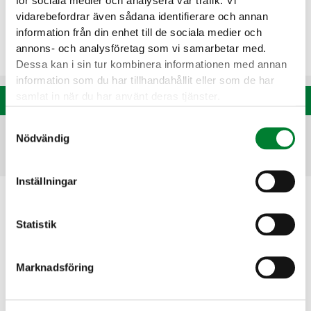
för sociala medier och analysera vår trafik. Vi
strålkastarmaster, byggde glacismur, stabiliserade
vidarebefordrar även sådana identifierare och annan
marken för att anlägga p-platser och asfalterade
information från din enhet till de sociala medier och
området.
annons- och analysföretag som vi samarbetar med.
Dessa kan i sin tur kombinera informationen med annan
information som du har tillhandahållit eller som de har
samlat in när du har använt deras tjänster.
Se alla referenser
Samtyckesval
Nödvändig
« Alla nyheter
Inställningar
Besöksadress
Statistik
David Adriansväg 1
194 91 Upplands Väsby
Marknadsföring
Postadress