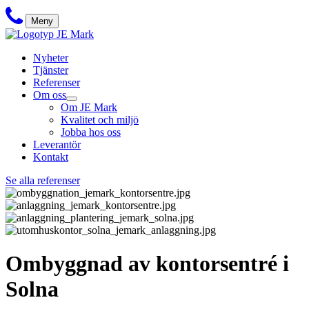
Meny
Nyheter
Tjänster
Referenser
Om oss
Om JE Mark
Kvalitet och miljö
Jobba hos oss
Leverantör
Kontakt
Se alla referenser
Ombyggnad av kontorsentré i
Solna