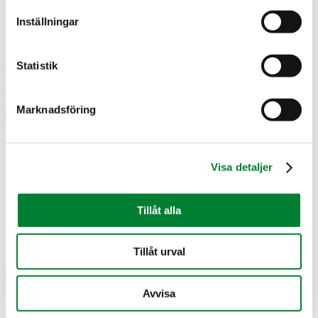
Inställningar
Statistik
© 2026 J E Eriksson Mark & Anläggningsteknik AB.
Integritetspolicy
.
Tillgänglighet
Marknadsföring
×
Nyheter
Tjänster
Visa detaljer
Referenser
Om oss
Om JE Mark
Kvalitet och miljö
Tillåt alla
Jobba hos oss
Leverantör
Kontakt
Tillåt urval
×
Avvisa