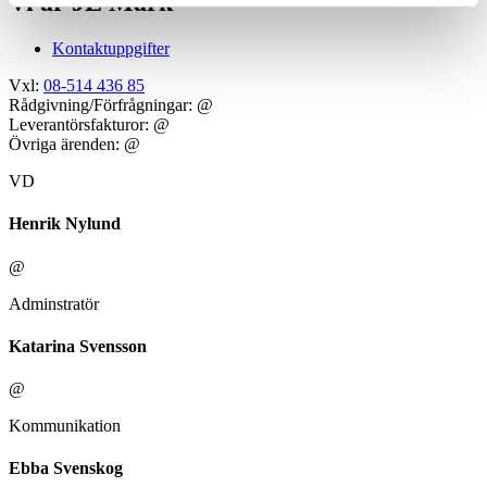
Vi är JE Mark
Kontaktuppgifter
Vxl:
08-514 436 85
Rådgivning/Förfrågningar:
@
Leverantörsfakturor:
@
Övriga ärenden:
@
VD
Henrik Nylund
@
Adminstratör
Katarina Svensson
@
Kommunikation
Ebba Svenskog