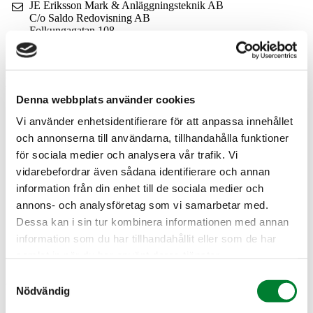
JE Eriksson Mark & Anläggningsteknik AB
C/o Saldo Redovisning AB
Folkungagatan 108
116 30 Stockholm
Sverige
Kontakt
Denna webbplats använder cookies
08-514 436 85
Vi använder enhetsidentifierare för att anpassa innehållet
Rådgivning/Förfrågningar
och annonserna till användarna, tillhandahålla funktioner
@
för sociala medier och analysera vår trafik. Vi
Leverantörsfakturor
vidarebefordrar även sådana identifierare och annan
@
information från din enhet till de sociala medier och
annons- och analysföretag som vi samarbetar med.
Övriga ärenden
@
Dessa kan i sin tur kombinera informationen med annan
information som du har tillhandahållit eller som de har
LinkedIn
samlat in när du har använt deras tjänster.
Instagram
Samtyckesval
Nödvändig