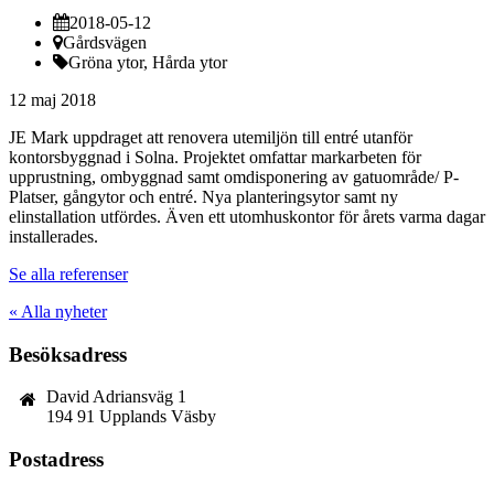
2018-05-12
Gårdsvägen
Gröna ytor, Hårda ytor
12 maj 2018
JE Mark uppdraget att renovera utemiljön till entré utanför
kontorsbyggnad i Solna. Projektet omfattar markarbeten för
upprustning, ombyggnad samt omdisponering av gatuområde/ P-
Platser, gångytor och entré. Nya planteringsytor samt ny
elinstallation utfördes. Även ett utomhuskontor för årets varma dagar
installerades.
Se alla referenser
« Alla nyheter
Besöksadress
David Adriansväg 1
194 91 Upplands Väsby
Postadress