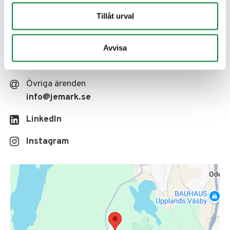
Rådgivning/Förfrågningar
Tillåt urval
anbud
@jemark.se
Avvisa
Leverantörsfakturor
faktura
@jemark.se
Övriga ärenden
info
@jemark.se
LinkedIn
Instagram