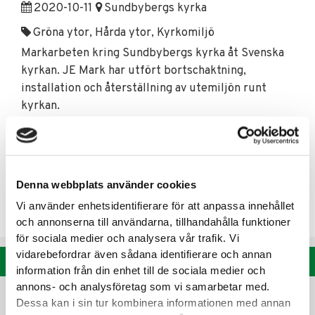
2020-10-11
Sundbybergs kyrka
Gröna ytor, Hårda ytor, Kyrkomiljö
Markarbeten kring Sundbybergs kyrka åt Svenska
kyrkan. JE Mark har utfört bortschaktning,
installation och återställning av utemiljön runt
kyrkan.
Vi har grävt bort all gammal asfalt och schaktat 50
cm för att göra plats för ett nytt
förstärkningslager. Ytan har därefter återställts
Denna webbplats använder cookies
med asfalt och marksten. All kantsten och
smågatstenen är återanvänd.
Vi använder enhetsidentifierare för att anpassa innehållet
och annonserna till användarna, tillhandahålla funktioner
för sociala medier och analysera vår trafik. Vi
vidarebefordrar även sådana identifierare och annan
Se alla referenser
information från din enhet till de sociala medier och
annons- och analysföretag som vi samarbetar med.
Dessa kan i sin tur kombinera informationen med annan
« Alla nyheter