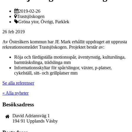
2019-02-26
Trastsjöskogen
Gröna ytor, Övrigt, Parklek
26 feb 2019
Av Österåkers kommun har JE Mark erhållit uppdraget att upprusta
rekreationsområdet Trastsjöskogen. Projektet består av:
Röja och färdigställa motionsspår, äventyrsstig, kulturslinga,
barnträskslinga, trädslinga mm
Informationsskyltar för spår/slingor, växter, p-platser,
cykelställ, sitt- och grillplatser mm
Se alla referenser
« Alla nyheter
Besöksadress
David Adriansväg 1
194 91 Upplands Väsby