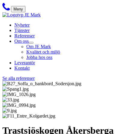
Meny
Nyheter
Tjänster
Referenser
Om oss
Om JE Mark
Kvalitet och miljö
Jobba hos oss
Leverantör
Kontakt
Se alla referenser
Trastsjöskogen Åkersberga