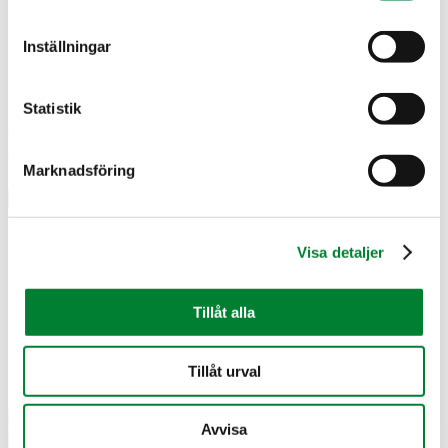
Inställningar
Statistik
© 2026 J E Eriksson Mark & Anläggningsteknik AB.
Integritetspolicy
.
Tillgänglighet
Marknadsföring
×
Nyheter
Tjänster
Visa detaljer
Referenser
Om oss
Om JE Mark
Tillåt alla
Kvalitet och miljö
Jobba hos oss
Leverantör
Tillåt urval
Kontakt
Avvisa
×