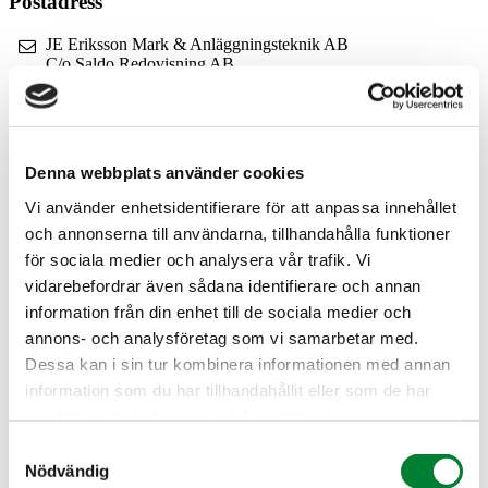
Postadress
JE Eriksson Mark & Anläggningsteknik AB
C/o Saldo Redovisning AB
Folkungagatan 108
116 30 Stockholm
Sverige
Kontakt
Denna webbplats använder cookies
08-514 436 85
Vi använder enhetsidentifierare för att anpassa innehållet
och annonserna till användarna, tillhandahålla funktioner
Rådgivning/Förfrågningar
för sociala medier och analysera vår trafik. Vi
@
vidarebefordrar även sådana identifierare och annan
Leverantörsfakturor
information från din enhet till de sociala medier och
@
annons- och analysföretag som vi samarbetar med.
Övriga ärenden
Dessa kan i sin tur kombinera informationen med annan
@
information som du har tillhandahållit eller som de har
LinkedIn
samlat in när du har använt deras tjänster.
Samtyckesval
Instagram
Nödvändig