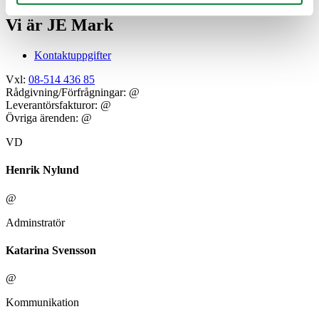
Vi är JE Mark
Kontaktuppgifter
Vxl:
08-514 436 85
Rådgivning/Förfrågningar:
@
Leverantörsfakturor:
@
Övriga ärenden:
@
VD
Henrik Nylund
@
Adminstratör
Katarina Svensson
@
Kommunikation