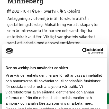
Minneberg
2021-10-11
BRF Svartvik
Skolgård
Anläggning av utemiljö intill förskola utifrån
gestaltningsförslag. Målsättning var att skapa ytor
som är intressanta för barnen och samtidigt ha
estetiska kvalitéer. Viktigt var givetvis säkerhet
samt att arbeta med ekosystemtjänster,
pedagogiska moment och spännande ytor efter
platsens förutsättningar. Gården ligger i en slänt
och är uppdelad i flera terrasser. Rörelse, naturlek
och material i fokus för gestaltningen. Vegetation
Denna webbplats använder cookies
användes också till stor del som rumsbildande
Vi använder enhetsidentifierare för att anpassa innehållet
element.
och annonserna till användarna, tillhandahålla funktioner
för sociala medier och analysera vår trafik. Vi
vidarebefordrar även sådana identifierare och annan
information från din enhet till de sociala medier och
Se alla referenser
annons- och analysföretag som vi samarbetar med.
Dessa kan i sin tur kombinera informationen med annan