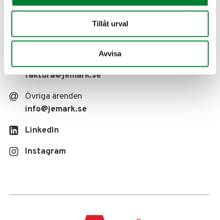
08-514 436 85
Tillåt urval
Rådgivning/Förfrågningar
anbud
@jemark.se
Avvisa
Leverantörsfakturor
faktura
@jemark.se
Övriga ärenden
info
@jemark.se
LinkedIn
Instagram