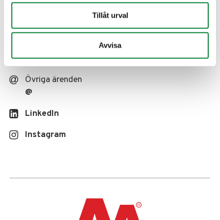
Rådgivning/Förfrågningar
Tillåt urval
@
Leverantörsfakturor
Avvisa
@
Övriga ärenden
@
LinkedIn
Instagram