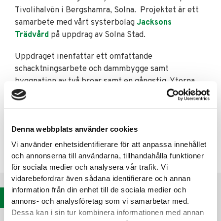
Tivolihalvön i Bergshamra, Solna. Projektet är ett
samarbete med vårt systerbolag
Jacksons
Trädvård
på uppdrag av Solna Stad.
Uppdraget inenfattar ett omfattande
schacktningsarbete och dammbygge samt
byggnation av två broar samt en gångstig. Ytorna
runt den nya våtmarken har fått planteringar.
Förhoppningen är att området ska bli populärt hos
grodor och salamandrar. I anslutningen till dammen
Denna webbplats använder cookies
finns ett grodhotell som kanske blir fullbelagt till
Vi använder enhetsidentifierare för att anpassa innehållet
hösten och övervintringen.
och annonserna till användarna, tillhandahålla funktioner
för sociala medier och analysera vår trafik. Vi
vidarebefordrar även sådana identifierare och annan
information från din enhet till de sociala medier och
Se alla referenser
annons- och analysföretag som vi samarbetar med.
Dessa kan i sin tur kombinera informationen med annan
« Alla nyheter