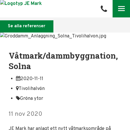
Meny
Se alla referenser
Våtmark/dammbyggnation,
Solna
2020-11-11
Tivolihalvön
Gröna ytor
11 nov 2020
JE Mark har anlagt ett nytt våtmarksområde på