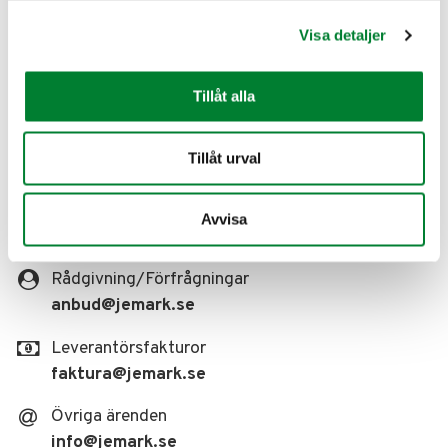
Visa detaljer
JE Eriksson Mark & Anläggningsteknik AB
C/o Saldo Redovisning AB
Folkungagatan 108
Tillåt alla
116 30 Stockholm
Sverige
Tillåt urval
Kontakt
Avvisa
08-514 436 85
Rådgivning/Förfrågningar
anbud
@jemark.se
Leverantörsfakturor
faktura
@jemark.se
Övriga ärenden
info
@jemark.se