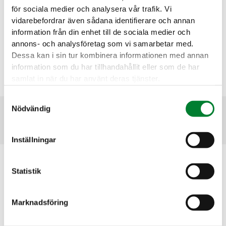
för sociala medier och analysera vår trafik. Vi
Kontakta oss för projekt inom mark- och
vidarebefordrar även sådana identifierare och annan
anläggning!
information från din enhet till de sociala medier och
annons- och analysföretag som vi samarbetar med.
Kontaktformulär
Dessa kan i sin tur kombinera informationen med annan
information som du har tillhandahållit eller som de har
samlat in när du har använt deras tjänster.
Samtyckesval
Nödvändig
Se alla Tjänster
Inställningar
Besöksadress
Statistik
David Adriansväg 1
194 91 Upplands Väsby
Marknadsföring
Postadress