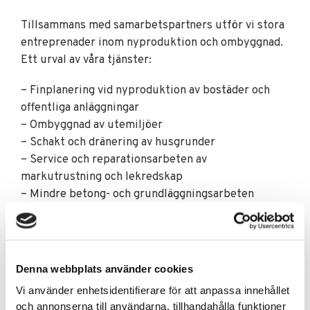
Tillsammans med samarbetspartners utför vi stora
entreprenader inom nyproduktion och ombyggnad.
Ett urval av våra tjänster:
– Finplanering vid nyproduktion av bostäder och
offentliga anläggningar
– Ombyggnad av utemiljöer
– Schakt och dränering av husgrunder
– Service och reparationsarbeten av
markutrustning och lekredskap
– Mindre betong- och grundläggningsarbeten
– Tillsammans med samarbetspartners utför vi
tätskiktsarbeten och reparation av gårdsbjälklag
Vi utför uppdrag åt offentlig sektor såväl som
Denna webbplats använder cookies
fastighetsbolag, bostadsrättsföreningar och privat
Vi använder enhetsidentifierare för att anpassa innehållet
personer.
och annonserna till användarna, tillhandahålla funktioner