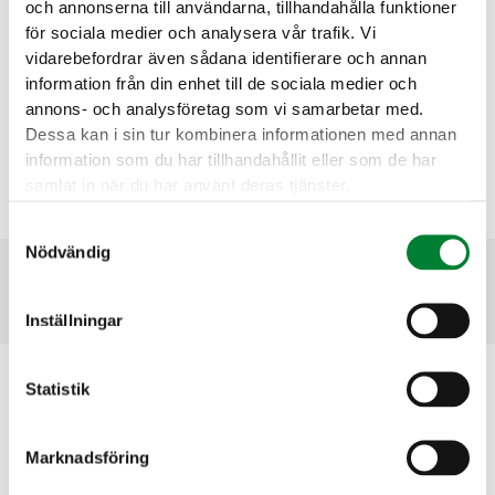
och annonserna till användarna, tillhandahålla funktioner
Vi utför både stora och små jobb på uppdrag av
för sociala medier och analysera vår trafik. Vi
kommun såväl som fastighetsbolag,
vidarebefordrar även sådana identifierare och annan
bostadsrättsföreningar och privat personer.
information från din enhet till de sociala medier och
annons- och analysföretag som vi samarbetar med.
Ta kontakta med oss för mer information.
Dessa kan i sin tur kombinera informationen med annan
information som du har tillhandahållit eller som de har
Kontaktformulär
samlat in när du har använt deras tjänster.
Samtyckesval
Nödvändig
Se alla Tjänster
Inställningar
Besöksadress
Statistik
David Adriansväg 1
Marknadsföring
194 91 Upplands Väsby