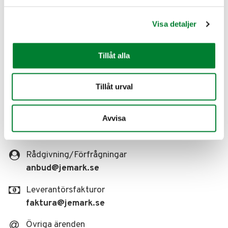
Postadress
Visa detaljer
JE Eriksson Mark & Anläggningsteknik AB
C/o Saldo Redovisning AB
Tillåt alla
Folkungagatan 108
116 30 Stockholm
Sverige
Tillåt urval
Kontakt
Avvisa
08-514 436 85
Rådgivning/Förfrågningar
anbud
@jemark.se
Leverantörsfakturor
faktura
@jemark.se
Övriga ärenden