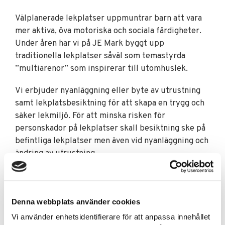
Välplanerade lekplatser uppmuntrar barn att vara
mer aktiva, öva motoriska och sociala färdigheter.
Under åren har vi på JE Mark byggt upp
traditionella lekplatser såväl som temastyrda
”multiarenor” som inspirerar till utomhuslek.
Vi erbjuder nyanläggning eller byte av utrustning
samt lekplatsbesiktning för att skapa en trygg och
säker lekmiljö. För att minska risken för
personskador på lekplatser skall besiktning ske på
befintliga lekplatser men även vid nyanläggning och
ändring av utrustning.
JE Mark hjälper kommuner såväl som företag och
bostadsrättsföreningar att bygga den lekplats ni
drömmer om. Vi hjälper er också med besiktning för
Denna webbplats använder cookies
en trygg utemiljö för både strora och små!
Vi använder enhetsidentifierare för att anpassa innehållet