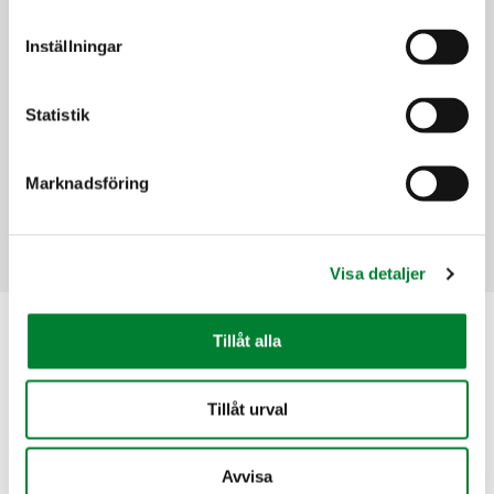
ledande aktör inom skötsel och
finplanering av utemiljöer.
Inställningar
Besök
Green Landscaping
för
mer information.
Statistik
Välkommen att jobba hos oss
Klicka här för att ta del av våra
lediga tjänster på vår
Marknadsföring
karriärsida.
Visa detaljer
Besöksadress
Tillåt alla
David Adriansväg 1
Tillåt urval
194 91 Upplands Väsby
Postadress
Avvisa