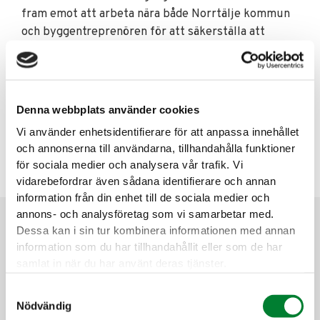
fram emot att arbeta nära både Norrtälje kommun
och byggentreprenören för att säkerställa att
Lommarstranden blir en trivsam och mer
funktionell del av staden!
Vid frågor, kontakta Tommy.
Denna webbplats använder cookies
Vi använder enhetsidentifierare för att anpassa innehållet
VD
Henrik Nylund
och annonserna till användarna, tillhandahålla funktioner
för sociala medier och analysera vår trafik. Vi
henrik.nylund
@jemark.se
vidarebefordrar även sådana identifierare och annan
information från din enhet till de sociala medier och
annons- och analysföretag som vi samarbetar med.
« Alla nyheter
Dessa kan i sin tur kombinera informationen med annan
information som du har tillhandahållit eller som de har
JE Mark i Greenkoncernen
samlat in när du har använt deras tjänster.
Sedan den 2017 ingår JE Mark i
Samtyckesval
Greenkoncernen. Green
Nödvändig
Landscaping Group är Sveriges