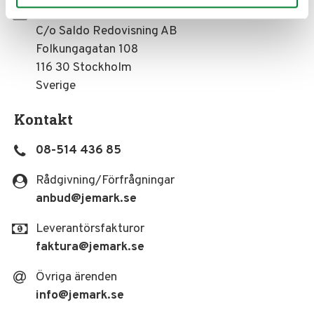
JE Eriksson Mark & Anläggningsteknik AB
C/o Saldo Redovisning AB
Folkungagatan 108
116 30 Stockholm
Sverige
Kontakt
08-514 436 85
Rådgivning/Förfrågningar
anbud
@jemark.se
Leverantörsfakturor
faktura
@jemark.se
Övriga ärenden
info
@jemark.se