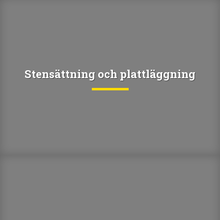
Stensättning
och
plattläggning
Stensättning och plattläggning
VA