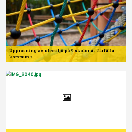
och
ramper,
Hagalund
Upprusning av utemiljö på 9 skolor åt Järfälla
kommun »
Upprusning
av
utemiljö
på
9
skolor
åt
Järfälla
kommun