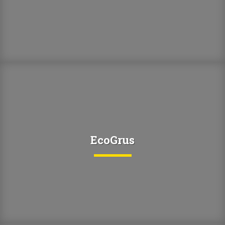
EcoGrus
EcoGrus