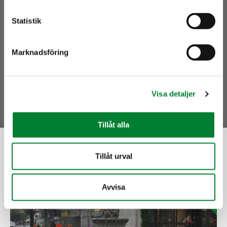
Statistik
Snöröjning
Marknadsföring
Visa detaljer
Tillåt alla
Utvalda referenser
Tillåt urval
Avvisa