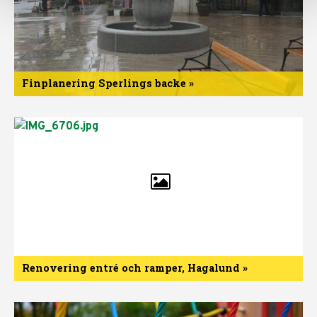
Finplanering Sperlings backe »
Finplanering
Sperlings
backe
Renovering entré och ramper, Hagalund »
Renovering
entré