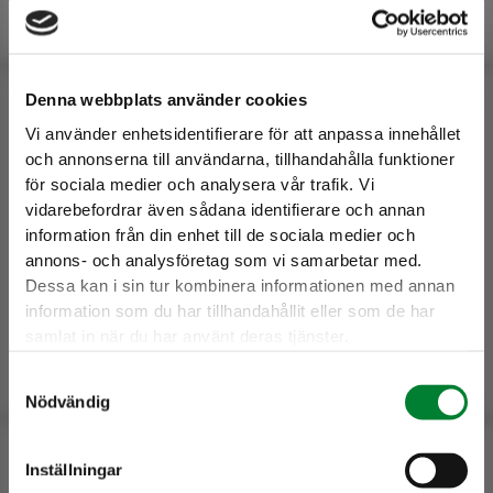
Isolering
Denna webbplats använder cookies
och
dränering
Vi använder enhetsidentifierare för att anpassa innehållet
och annonserna till användarna, tillhandahålla funktioner
för sociala medier och analysera vår trafik. Vi
vidarebefordrar även sådana identifierare och annan
Isolering och dränering
information från din enhet till de sociala medier och
annons- och analysföretag som vi samarbetar med.
Dessa kan i sin tur kombinera informationen med annan
information som du har tillhandahållit eller som de har
samlat in när du har använt deras tjänster.
Samtyckesval
Nödvändig
Snöröjning
Inställningar