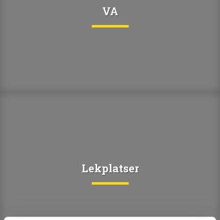
VA
Lekplatser
Lekplatser