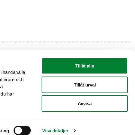
Tillåt alla
illhandahålla
ifierare och
Tillåt urval
vi
 du har
Avvisa
ring
Visa detaljer