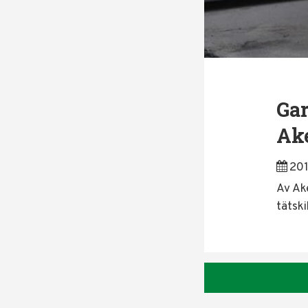
Gar
Ake
20
Av Ake
tätsk