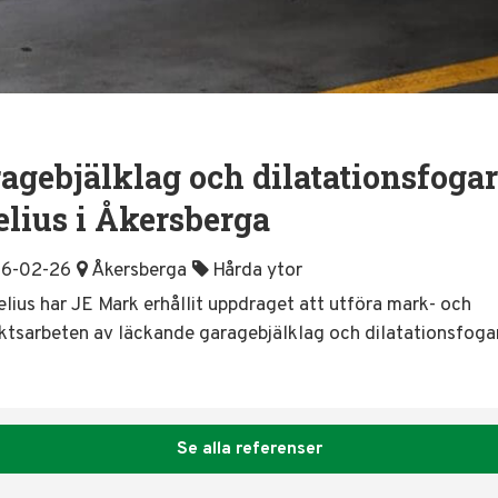
agebjälklag och dilatationsfogar
lius i Åkersberga
16-02-26
Åkersberga
Hårda ytor
lius har JE Mark erhållit uppdraget att utföra mark- och
iktsarbeten av läckande garagebjälklag och dilatationsfogar
Se alla referenser