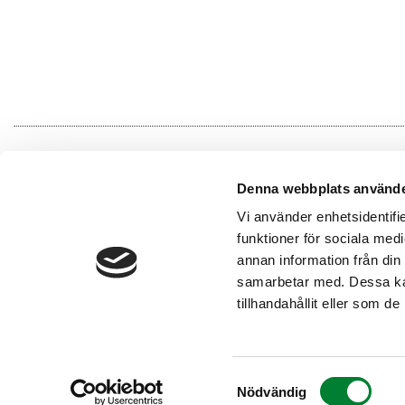
Denna webbplats använde
Vi använder enhetsidentifie
funktioner för sociala medi
annan information från din
samarbetar med. Dessa kan
tillhandahållit eller som d
Samtyckesval
© 2026 J E Eriksson Mark & Anläggningsteknik AB.
Inte
Nödvändig