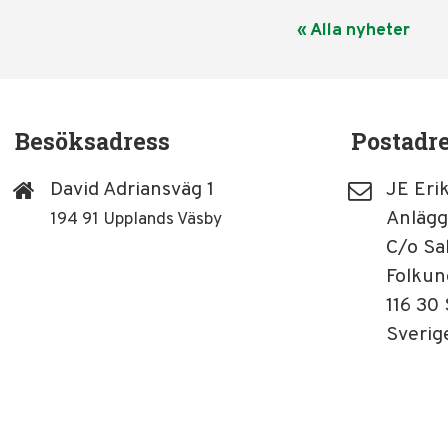
« Alla nyheter
Besöksadress
Postadr
David Adriansväg 1
JE Eri
Anlägg
194 91 Upplands Väsby
C/o Sa
Folkun
116 30
Sverig