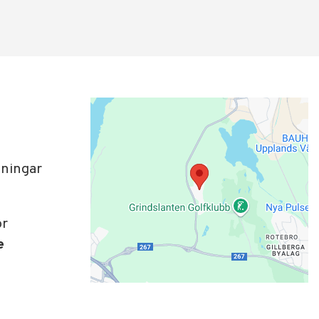
gningar
or
e