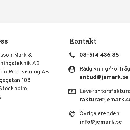
ess
Kontakt
ksson Mark &
08-514 436 85
ningsteknik AB
Rådgivning/Förfrå
ldo Redovisning AB
anbud
@jemark.se
gagatan 108
 Stockholm
Leverantörsfaktur
e
faktura
@jemark.s
Övriga ärenden
info
@jemark.se